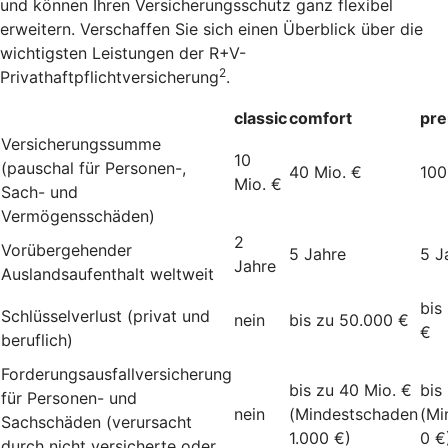
und können Ihren Versicherungsschutz ganz flexibel
erweitern. Verschaffen Sie sich einen Überblick über die
wichtigsten Leistungen der R+V-
2
Privathaftpflichtversicherung
.
classic
comfort
pr
Versicherungssumme
10
(pauschal für Personen-,
40 Mio. €
100
Mio. €
Sach- und
Vermögensschäden)
2
Vorübergehender
5 Jahre
5 J
Jahre
Auslandsaufenthalt weltweit
bis
Schlüsselverlust (privat und
nein
bis zu 50.000 €
€
beruflich)
Forderungsausfallversicherung
bis zu 40 Mio. €
bis
für Personen- und
nein
(Mindestschaden
(Mi
Sachschäden (verursacht
1.000 €)
0 €
durch nicht versicherte oder