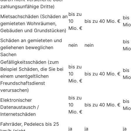
zahlungsunfähige Dritte)
bis zu
Mietsachschäden (Schäden an
bis
10
bis zu 40 Mio. €
gemieteten Wohnräumen,
Mio
Mio. €
Gebäuden und Grundstücken)
Schäden an gemieteten und
bis
nein
nein
geliehenen beweglichen
Mio
Sachen
Gefälligkeitsschäden (zum
bis zu
Beispiel Schäden, die Sie bei
bis
10
bis zu 40 Mio. €
einem unentgeltlichen
Mio
Mio. €
Freundschaftsdienst
verursachen)
bis zu
Elektronischer
bis
10
bis zu 40 Mio. €
Datenaustausch /
Mio
Mio. €
Internetschäden
Fahrräder, Pedelecs bis 25
ja
ja
ja
km/h (nicht