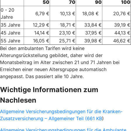
50
70
90
100
0 - 20
6,79 €
10,13 €
18,08 €
20,76 €
Jahre
35 Jahre
12,29 €
18,71 €
33,84 €
39,19 €
45 Jahre
14,14 €
23,10 €
37,95 €
44,13 €
55 Jahre
16,05 €
25,71 €
39,98 €
46,62 €
Bei den ambulanten Tarifen wird keine
Alterungsrückstellung gebildet, daher wird der
Monatsbeitrag im Alter zwischen 21 und 71 Jahren bei
Erreichen einer neuen Altersgruppe automatisch
angepasst. Das passiert alle 10 Jahre.
Wichtige Informationen zum
Nachlesen
Allgemeine Versicherungsbedingungen für die Kranken-
Zusatzversicherung – Allgemeiner Teil (661 KB
)
Allgemeine Versicherungsbedingungen für die Ambulante