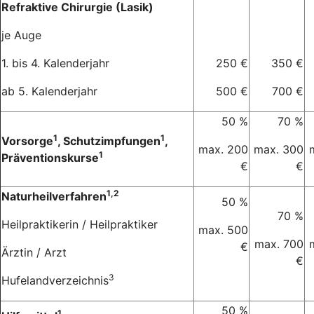
Refraktive Chirurgie (Lasik)
je Auge
1. bis 4. Kalenderjahr
250 €
350 €
ab 5. Kalenderjahr
500 €
700 €
50 %
70 %
1
1
Vorsorge
, Schutzimpfungen
,
max. 200
max. 300
1
Präventionskurse
€
€
1,2
Naturheilverfahren
50 %
70 %
Heilpraktikerin / Heilpraktiker
max. 500
max. 700
€
Ärztin / Arzt
€
3
Hufelandverzeichnis
50 %
1