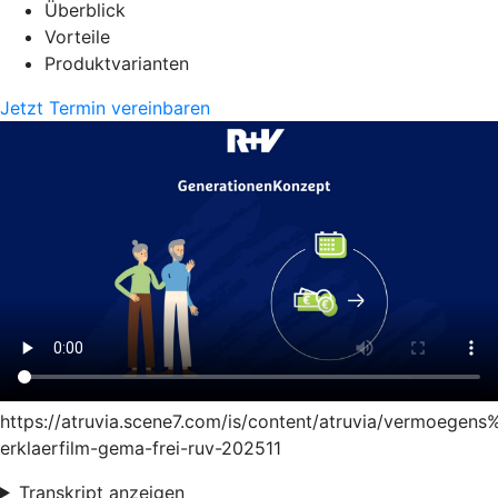
Überblick
Vorteile
Produktvarianten
Jetzt Termin vereinbaren
https://atruvia.scene7.com/is/content/atruvia/vermoege
erklaerfilm-gema-frei-ruv-202511
Transkript anzeigen