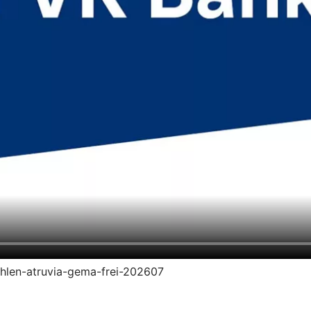
zahlen-atruvia-gema-frei-202607